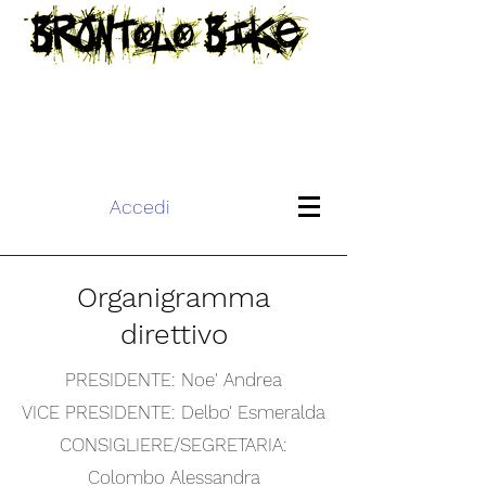
Accedi
Organigramma
direttivo
PRESIDENTE: Noe' Andrea
​VICE PRESIDENTE: Delbo' Esmeralda
CONSIGLIERE/SEGRETARIA:
Colombo Alessandra