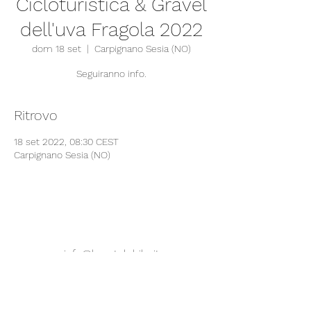
Cicloturistica & Gravel
dell'uva Fragola 2022
dom 18 set
  |  
Carpignano Sesia (NO)
Seguiranno info.
Ritrovo
18 set 2022, 08:30 CEST
Carpignano Sesia (NO)
info@brontolobike.it
+39 348 858 5055
Questo sito utilizza solo cookies tecnici