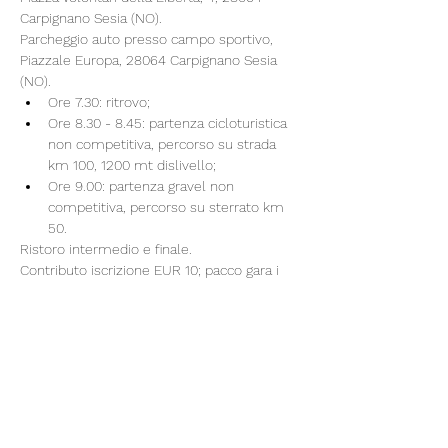
Carpignano Sesia (NO).
Parcheggio auto presso campo sportivo, 
Piazzale Europa, 28064 Carpignano Sesia 
(NO).
Ore 7.30: ritrovo;
Ore 8.30 - 8.45: partenza cicloturistica 
non competitiva, percorso su strada 
km 100, 1200 mt dislivello;
Ore 9.00: partenza gravel non 
competitiva, percorso su sterrato km 
50.
Ristoro intermedio e finale.
Contributo iscrizione EUR 10; pacco gara i 
primi 200 iscritti (pre-iscrizioni online).
info@brontolobike.it